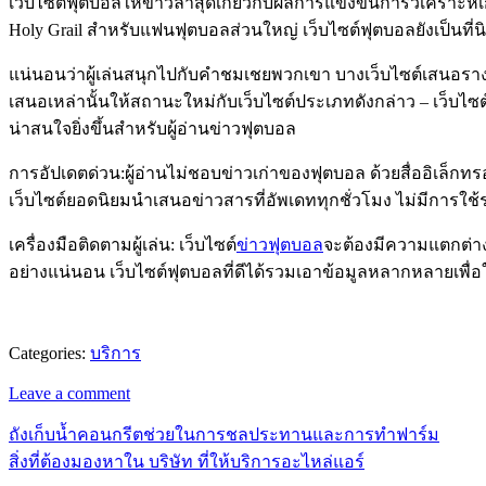
เว็บไซต์ฟุตบอลให้ข่าวล่าสุดเกี่ยวกับผลการแข่งขันการวิเครา
Holy Grail สำหรับแฟนฟุตบอลส่วนใหญ่ เว็บไซต์ฟุตบอลยังเป็นที่นิยมในหม
แน่นอนว่าผู้เล่นสนุกไปกับคำชมเชยพวกเขา บางเว็บไซต์เสนอรางวั
เสนอเหล่านั้นให้สถานะใหม่กับเว็บไซต์ประเภทดังกล่าว – เว็บไซต์ข
น่าสนใจยิ่งขึ้นสำหรับผู้อ่านข่าวฟุตบอล
การอัปเดตด่วน:ผู้อ่านไม่ชอบข่าวเก่าของฟุตบอล ด้วยสื่ออิเล็กทรอ
เว็บไซต์ยอดนิยมนำเสนอข่าวสารที่อัพเดททุกชั่วโมง ไม่มีการใช
เครื่องมือติดตามผู้เล่น: เว็บไซต์
ข่าวฟุตบอล
จะต้องมีความแตกต่างจ
อย่างแน่นอน เว็บไซต์ฟุตบอลที่ดีได้รวมเอาข้อมูลหลากหลายเพื่อให้ผู
Categories:
บริการ
Leave a comment
ถังเก็บน้ำคอนกรีตช่วยในการชลประทานและการทำฟาร์ม
สิ่งที่ต้องมองหาใน บริษัท ที่ให้บริการอะไหล่แอร์