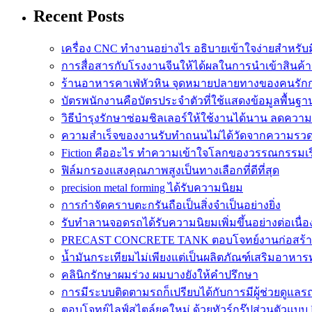
Recent Posts
เครื่อง CNC ทำงานอย่างไร อธิบายเข้าใจง่ายสำหรับ
การสื่อสารกับโรงงานจีนให้ได้ผลในการนำเข้าสินค้
ร้านอาหารคาเฟ่หัวหิน จุดหมายปลายทางของคนรักกา
บัตรพนักงานคือบัตรประจำตัวที่ใช้แสดงข้อมูลพื้น
วิธีบำรุงรักษาซ่อมชิลเลอร์ให้ใช้งานได้นาน ลดความเ
ความสำเร็จของงานรับทำถนนไม่ได้วัดจากความรวดเร
Fiction คืออะไร ทำความเข้าใจโลกของวรรณกรรมเรื
ฟิล์มกรองแสงคุณภาพสูงเป็นทางเลือกที่ดีที่สุด
precision metal forming ได้รับความนิยม
การกำจัดคราบตะกรันถือเป็นสิ่งจำเป็นอย่างยิ่ง
รับทำลานจอดรถได้รับความนิยมเพิ่มขึ้นอย่างต่อเนื่อ
PRECAST CONCRETE TANK ตอบโจทย์งานก่อสร้าง
น้ำมันกระเทียมไม่เพียงแต่เป็นผลิตภัณฑ์เสริมอาหารท
คลินิกรักษาผมร่วง ผมบางยังให้คำปรึกษา
การมีระบบติดตามรถก็เปรียบได้กับการมีผู้ช่วยดูแล
ตอบโจทย์ไลฟ์สไตล์ยุคใหม่ ด้วยทัวร์กรุ๊ปส่วนตัวแบบ 