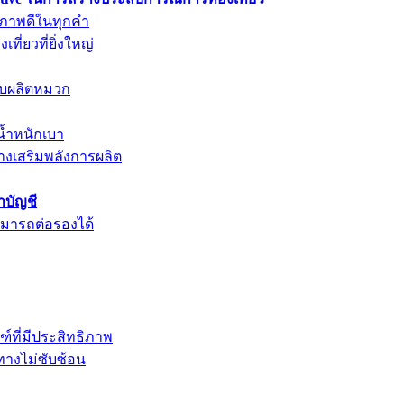
ขภาพดีในทุกคำ
ี่ยวที่ยิ่งใหญ่
ับผลิตหมวก
มีน้ำหนักเบา
างเสริมพลังการผลิต
ำบัญชี
สามารถต่อรองได้
ที่มีประสิทธิภาพ
นทางไม่ซับซ้อน