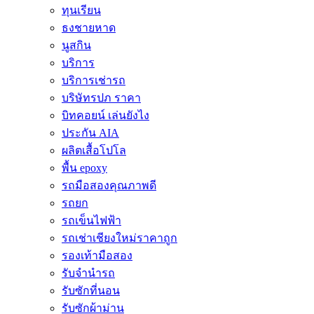
ทุนเรียน
ธงชายหาด
นูสกิน
บริการ
บริการเช่ารถ
บริษัทรปภ ราคา
บิทคอยน์ เล่นยังไง
ประกัน AIA
ผลิตเสื้อโปโล
พื้น epoxy
รถมือสองคุณภาพดี
รถยก
รถเข็นไฟฟ้า
รถเช่าเชียงใหม่ราคาถูก
รองเท้ามือสอง
รับจำนำรถ
รับซักที่นอน
รับซักผ้าม่าน