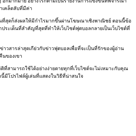
 ๆ อีกมากมาย อย่างไรก็ตามเป็นรายงานการแข่งขันที่พิจารณา
าเคล็ดลับที่มีค่า
ที่สุดก็ส่งผลให้มีกำไรมากขึ้นผ่านโฆษณาเชิงพาณิชย์ ตอนนี้ข้อ
ระเด็นที่สำคัญที่สุดที่ทำให้เว็บไซต์ฟุตบอลกลายเป็นเว็บไซต์ที่
วสารล่าสุดเกีย่วกับข่าวฟุตบอลเพื่อที่จะเป็นที่รักของผู้อ่าน
้คืนของเขา
ที่สามารถใช้ได้อย่างง่ายดายทุกที่เว็บไซต์จะไม่เหมาะกับคุณ
ี้มีโปรไฟล์ผู้เล่นที่แสดงในวิธีที่น่าสนใจ