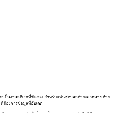
ลายเป็นงานอดิเรกที่ชื่นชอบสำหรับแฟนฟุตบอลตัวยงมากมาย ด้วย
ี่ต้องการข้อมูลที่อัปเดต