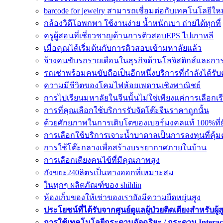
barcode for jewelry สามารถเชื่อมต่อกับเทคโนโลยีให
กล้องวิดีโอพกพา ใช้งานง่าย น้ำหนักเบา ถ่ายได้ทุกที่
ครูผู้สอนที่เชี่ยวชาญด้านการติวสอบEPS ไปเกาหลี
เมื่อคุณได้เริ่มต้นกับการติวสอบเข้ามหาลัยแล้ว
จ้างคนขับรถรายเดือนในธุรกิจด้านโลจิสติกส์และกา
รถเช่าพร้อมคนขับถือเป็นอีกหนึ่งบริการที่กำลังได้ร
ความมีชีวิตของโคมไฟห้อยเพดานเชิงพาณิชย์
การไปเรียนมหาลัยในจีนนั้นไม่ใช่เพียงแค่การเลือกเ
การที่คุณเลือกใช้บริการรับจัดโต๊ะจีนราคาถูกนั้น
ด้วยศักยภาพในการเติบโตของเบอร์มงคลแท้ 100%ที่ย
การเลือกใช้บริการเจาะน้ำบาดาลเป็นการลงทุนที่คุ้ม
การใช้โต๊ะกลางเพื่อสร้างบรรยากาศภายในบ้าน
การเลือกเตียงคนไข้ที่มีคุณภาพสูง
ถังขยะ240ลิตรเป็นทางออกที่เหมาะสม
ในทุกๆ ผลิตภัณฑ์ของ shihlin
ห้องเก็บของให้เช่าของเรายังมีความยืดหยุ่นสูง
ประโยชน์ที่ได้รับจากศูนย์ดูแลผู้ป่วยติดเตียงสำหรับผู้ส
การใช้เทคโนโลยีกระดานอัจฉริยะ / กระดาน Interac