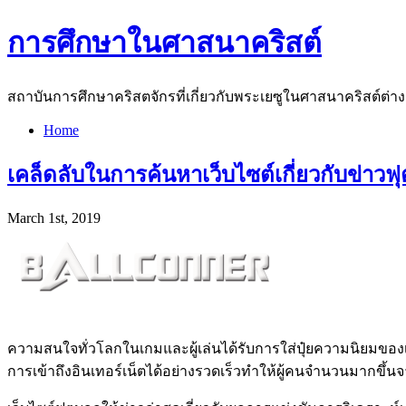
การศึกษาในศาสนาคริสต์
สถาบันการศึกษาคริสตจักรที่เกี่ยวกับพระเยซูในศาสนาคริสต์ต่า
Home
เคล็ดลับในการค้นหาเว็บไซต์เกี่ยวกับข่าวฟุตบ
March 1st, 2019
ความสนใจทั่วโลกในเกมและผู้เล่นได้รับการใส่ปุ๋ยความนิยมขอ
การเข้าถึงอินเทอร์เน็ตได้อย่างรวดเร็วทำให้ผู้คนจำนวนมากขึ้นจ