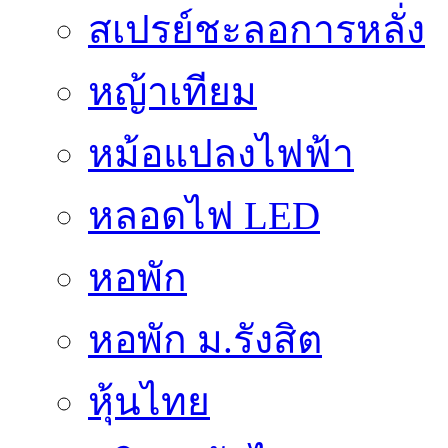
สเปรย์ชะลอการหลั่ง
หญ้าเทียม
หม้อแปลงไฟฟ้า
หลอดไฟ LED
หอพัก
หอพัก ม.รังสิต
หุ้นไทย