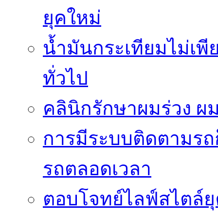
ยุคใหม่
น้ำมันกระเทียมไม่เพี
ทั่วไป
คลินิกรักษาผมร่วง ผ
การมีระบบติดตามรถก็เ
รถตลอดเวลา
ตอบโจทย์ไลฟ์สไตล์ยุค