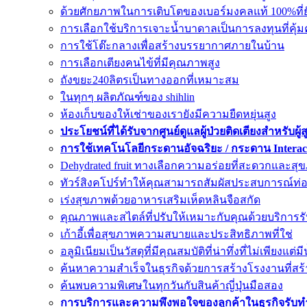
ด้วยศักยภาพในการเติบโตของเบอร์มงคลแท้ 100%ที่ย
การเลือกใช้บริการเจาะน้ำบาดาลเป็นการลงทุนที่คุ้ม
การใช้โต๊ะกลางเพื่อสร้างบรรยากาศภายในบ้าน
การเลือกเตียงคนไข้ที่มีคุณภาพสูง
ถังขยะ240ลิตรเป็นทางออกที่เหมาะสม
ในทุกๆ ผลิตภัณฑ์ของ shihlin
ห้องเก็บของให้เช่าของเรายังมีความยืดหยุ่นสูง
ประโยชน์ที่ได้รับจากศูนย์ดูแลผู้ป่วยติดเตียงสำหรับผู้ส
การใช้เทคโนโลยีกระดานอัจฉริยะ / กระดาน Interac
Dehydrated fruit ทางเลือกความอร่อยที่สะดวกและสุ
ทัวร์สิงคโปร์ทำให้คุณสามารถสัมผัสประสบการณ์ท่องเท
เร่งสุขภาพด้วยอาหารเสริมเห็ดหลินจือสกัด
คุณภาพและสไตล์ที่ปรับให้เหมาะกับคุณด้วยบริการร
เก้าอี้เพื่อสุขภาพความสบายและประสิทธิภาพที่ใช่
อลูมิเนียมเป็นวัสดุที่มีคุณสมบัติที่น่าทึ่งที่ไม่เพียงแต่
ค้นหาความสำเร็จในธุรกิจด้วยการสร้างโรงงานที่สร้
ค้นพบความพิเศษในทุกวันกับสินค้าญี่ปุ่นมือสอง
การบริการและความพึงพอใจของลูกค้าในธุรกิจรับท