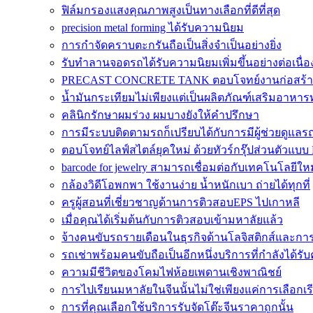
ฟิล์มกรองแสงคุณภาพสูงเป็นทางเลือกที่ดีที่สุด
precision metal forming ได้รับความนิยม
การกำจัดคราบตะกรันถือเป็นสิ่งจำเป็นอย่างยิ่ง
รับทำลานจอดรถได้รับความนิยมเพิ่มขึ้นอย่างต่อเนื่อ
PRECAST CONCRETE TANK ตอบโจทย์งานก่อสร้าง
น้ำมันกระเทียมไม่เพียงแต่เป็นผลิตภัณฑ์เสริมอาหารท
คลินิกรักษาผมร่วง ผมบางยังให้คำปรึกษา
การมีระบบติดตามรถก็เปรียบได้กับการมีผู้ช่วยดูแล
ตอบโจทย์ไลฟ์สไตล์ยุคใหม่ ด้วยทัวร์กรุ๊ปส่วนตัวแบบ 
barcode for jewelry สามารถเชื่อมต่อกับเทคโนโลยีให
กล้องวิดีโอพกพา ใช้งานง่าย น้ำหนักเบา ถ่ายได้ทุกที่
ครูผู้สอนที่เชี่ยวชาญด้านการติวสอบEPS ไปเกาหลี
เมื่อคุณได้เริ่มต้นกับการติวสอบเข้ามหาลัยแล้ว
จ้างคนขับรถรายเดือนในธุรกิจด้านโลจิสติกส์และกา
รถเช่าพร้อมคนขับถือเป็นอีกหนึ่งบริการที่กำลังได้ร
ความมีชีวิตของโคมไฟห้อยเพดานเชิงพาณิชย์
การไปเรียนมหาลัยในจีนนั้นไม่ใช่เพียงแค่การเลือกเ
การที่คุณเลือกใช้บริการรับจัดโต๊ะจีนราคาถูกนั้น