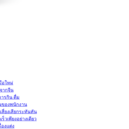
มือใหม่
าจากจีน
รกิน ดื่ม
ฐานของพนักงาน
สี่ยงเสียกระทันหัน
็วเพียงอย่างเดียว
่องแต่ง